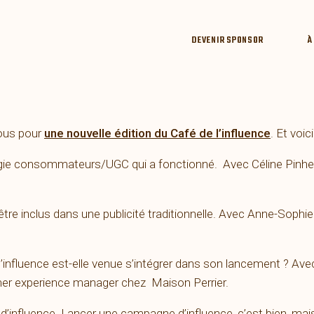
DEVENIR SPONSOR
À
vous pour
une nouvelle édition du Café de l’influence
. Et voi
égie consommateurs/UGC qui a fonctionné. Avec Céline Pinheir
re inclus dans une publicité traditionnelle. Avec Anne-Sophie
nfluence est-elle venue s’intégrer dans son lancement ? Ave
umer experience manager chez Maison Perrier.
influence. Lancer une campagne d’influence, c’est bien, mais 