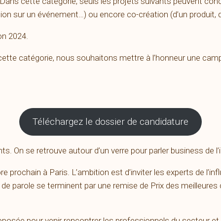
. Dans cette catégorie, seuls les projets suivants peuvent conc
on sur un événement…) ou encore co-création (d’un produit, 
on 2024.
cette catégorie, nous souhaitons mettre à l’honneur une camp
Téléchargez le dossier de candidature
s. On se retrouve autour d’un verre pour parler business de l’
 prochain à Paris. L’ambition est d’inviter les experts de l’inf
 de parole se terminent par une remise de Prix des meilleures
posée pour venir rencontrer les professionnels du secteur e