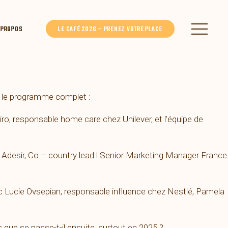
 PROPOS
LE CAFÉ 2026 – PRENEZ VOTRE PLACE
ci le programme complet :
o, responsable home care chez Unilever, et l’équipe de
 Adesir, Co – country lead l Senior Marketing Manager France
c Lucie Ovsepian, responsable influence chez Nestlé, Pamela
que se passe-t-il ensuite, surtout en 2025 ?