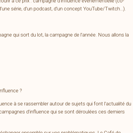
ourir à ce prix : campagne d’influence événementielle (co-
d’une série, d’un podcast, d’un concept YouTube/Twitch…).
agne qui sort du lot, la campagne de l’année. Nous allons la
influence ?
luence à se rassembler autour de sujets qui font l’actualité du
 campagnes d’influence qui se sont déroulées ces derniers
t échanger ensemble sur vos problématiques. Le Café de