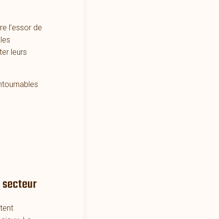
re l’essor de
 les
er leurs
ntournables
e secteur
tent