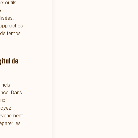
x outils
e
lisées.
s approches
in de temps
ital de
nnels
rance. Dans
aux
 soyez
 événement
éparer les