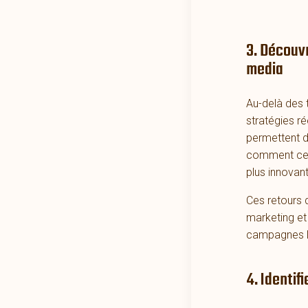
3. Découvr
media
Au-delà des 
stratégies r
permettent d
comment cert
plus innovan
Ces retours 
marketing et 
campagnes l
4. Identif