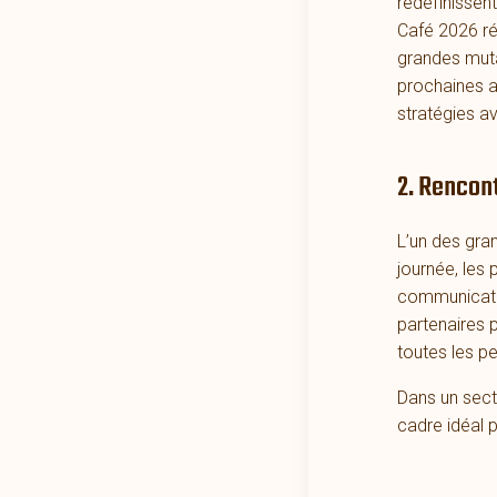
redéfinissen
Café 2026 ré
grandes muta
prochaines a
stratégies a
2. Rencont
L’un des gra
journée, les
communicatio
partenaires 
toutes les pe
Dans un sect
cadre idéal p