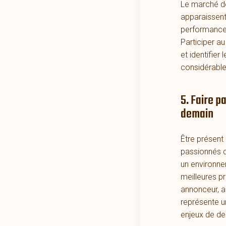
Le marché de
apparaissent
performance,
Participer a
et identifier
considérable 
5. Faire p
demain
Être présent
passionnés qu
un environnem
meilleures p
annonceur, a
représente un
enjeux de de