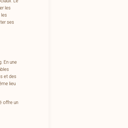
ociaux. Le
er les
 les
ter ses
g. En une
ables
s et des
ême lieu
é offre un
.