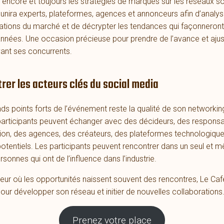
t encore et toujours les stratégies de marques sur les réseaux s
unira experts, plateformes, agences et annonceurs afin d’analys
tions du marché et de décrypter les tendances qui façonneront
nnées. Une occasion précieuse pour prendre de l’avance et ajus
vant ses concurrents.
rer les acteurs clés du social media
nds points forts de l’événement reste la qualité de son networkin
 participants peuvent échanger avec des décideurs, des respons
n, des agences, des créateurs, des plateformes technologique
potentiels. Les participants peuvent rencontrer dans un seul et m
rsonnes qui ont de l’influence dans l’industrie.
eur où les opportunités naissent souvent des rencontres, Le Caf
our développer son réseau et initier de nouvelles collaborations
Prenez votre place