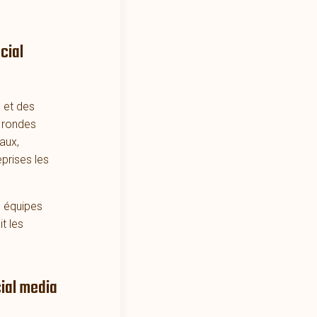
cial
 et des
s rondes
aux,
prises les
s équipes
t les
cial media