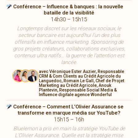
Conférence – Influence & banques : la nouvelle
bataille de la visibilité
14h30 – 15h15
Longtemps discret sur les réseaux sociaux, le
secteur bancaire est aujourd’hui l’un des plus
offensifs en influence marketing. Sponsoring de
gros projets créateurs, collaborations exclusives,
contenus ultra natifs… la guerre de l’attention est
lancée.
avec Véronique Ester Auzier, Responsable
CRM & Com Clients au Crédit Agricole du
Languedoc, Romain Le Gall, Chef de Projet
Marketing au Crédit Agricole, Anouk
Plantevin, Responsable Social Media &
Influence digitale agence Wonderful
Conférence – Comment L’Olivier Assurance se
transforme en marque média sur YouTube?
15h15 – 16h
Bluelemon a pris en main la stratégie YouTube de
L’Olivier Assurance. Quelle est la stratégie mise