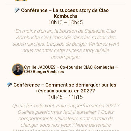
Conférence – La success story de Ciao
Kombucha
10h10 – 10h45
En moins d’un an, la boisson de Squeezie, Ciao
Kombucha s’est imposée dans les rayons des
supermarchés. L’équipe de Banger Ventures vient
nous raconter cette sucess story qu’elle
accompagne.
Cyrille JACQUES – Co-founder CIAO Kombucha –
CEO BangerVentures
Conférence – Comment se démarquer sur les
réseaux sociaux en 2027?
10h45 – 11h15
Quels formats vont vraiment performer en 2027 ?
Quelles plateformes faut-il surveiller ? Quels
comportements utilisateurs sont en train de
changer sous nos yeux ? Notre partenaire