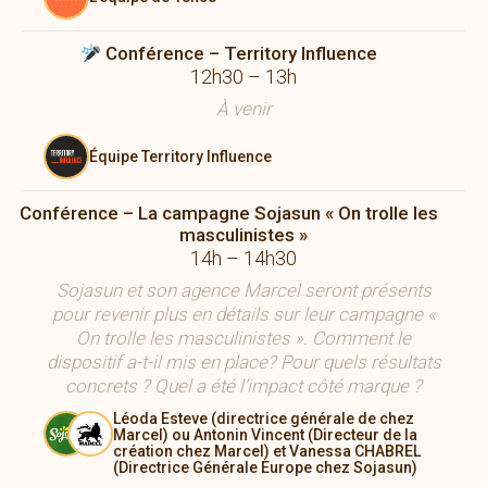
Conférence – Territory Influence
12h30 – 13h
À venir
Équipe Territory Influence
Conférence – La campagne Sojasun « On trolle les
masculinistes »
14h – 14h30
Sojasun et son agence Marcel seront présents
pour revenir plus en détails sur leur campagne «
On trolle les masculinistes ». Comment le
dispositif a-t-il mis en place? Pour quels résultats
concrets ? Quel a été l’impact côté marque ?
Léoda Esteve (directrice générale de chez
Marcel) ou Antonin Vincent (Directeur de la
création chez Marcel) et Vanessa CHABREL
(Directrice Générale Europe chez Sojasun)