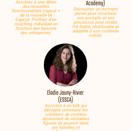
Academy)
Assistez à une démo
des nouvelles
Découvrez un moment
fonctionnalités Capcut +
pensé pour structurer
de la nouvelle IA
ses prompts et ses
Capcut. Profitez d’un
processus pour rendre
coaching individuel en
l’IA fiable, réutilisable et
fonction des besoins
adaptée à son contexte
des entreprises.
métier.
Elodie Jouny-Rivier
(ESSCA)
Assistez à un talk qui
décrypte comment les
créateurs de contenu
deviennent de véritables
figures de pouvoir dans
les familles et