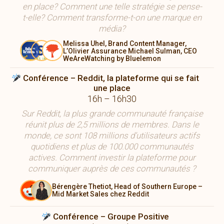
en place? Comment une telle stratégie se pense-
t-elle? Comment transforme-t-on une marque en
média?
Melissa Uhel, Brand Content Manager,
L’Olivier Assurance Michael Sulman, CEO
WeAreWatching by Bluelemon
Conférence – Reddit, la plateforme qui se fait
une place
16h – 16h30
Sur Reddit, la plus grande communauté française
réunit plus de 2,5 millions de membres. Dans le
monde, ce sont 108 millions d’utilisateurs actifs
quotidiens et plus de 100.000 communautés
actives. Comment investir la plateforme pour
communiquer auprès de ces communautés ?
Bérengère Thetiot, Head of Southern Europe –
Mid Market Sales chez Reddit
Conférence – Groupe Positive