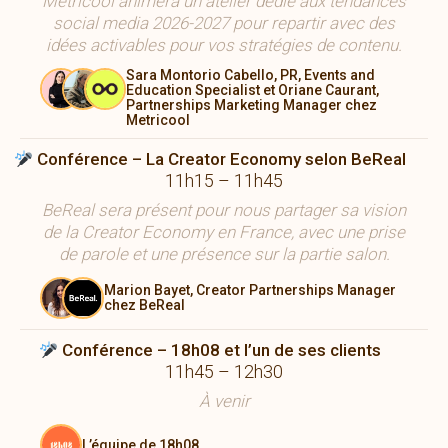
Metricool animera un atelier dédié aux tendances
social media 2026-2027 pour repartir avec des
idées activables pour vos stratégies de contenu.
Sara Montorio Cabello, PR, Events and
Education Specialist et Oriane Caurant,
Partnerships Marketing Manager chez
Metricool
Conférence – La Creator Economy selon BeReal
11h15 – 11h45
BeReal sera présent pour nous partager sa vision
de la Creator Economy en France, avec une prise
de parole et une présence sur la partie salon.
Marion Bayet, Creator Partnerships Manager
chez BeReal
Conférence – 18h08 et l’un de ses clients
11h45 – 12h30
À venir
L’équipe de 18h08