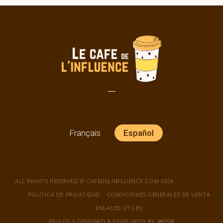
Français
Español
ALL RIGHTS RESERVED © CAFEDELINFLUENCE.COM 2026
POLÍTICA DE PRIVACIDAD
CONDICIONES GENERALES DE VENTA
ENLACES ÚTILES
PROUDLY DESIGNED & DEVELOPED BY