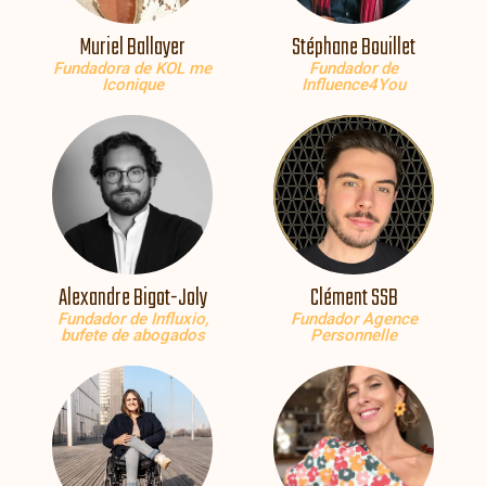
Muriel Ballayer
Stéphane Bouillet
Fundadora de KOL me
Fundador de
Iconique
Influence4You
Alexandre Bigot-Joly
Clément SSB
Fundador de Influxio,
Fundador Agence
bufete de abogados
Personnelle