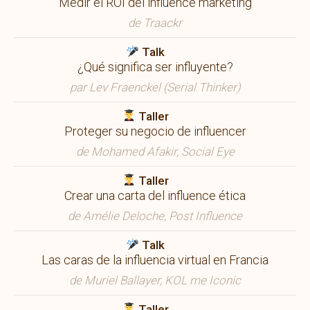
Medir el ROI del influence marketing
de Traackr
Talk
¿Qué significa ser influyente?
par Lev Fraenckel (Serial Thinker)
Taller
Proteger su negocio de influencer
de Mohamed Afakir, Social Eye
Taller
Crear una carta del influence ética
de Amélie Deloche, Post Influence
Talk
Las caras de la influencia virtual en Francia
de Muriel Ballayer, KOL me Iconic
Taller