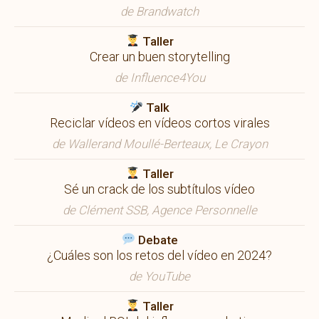
de Brandwatch
Taller
Crear un buen storytelling
de Influence4You
Talk
Reciclar vídeos en vídeos cortos virales
de Wallerand Moullé-Berteaux, Le Crayon
Taller
Sé un crack de los subtítulos vídeo
de Clément SSB, Agence Personnelle
Debate
¿Cuáles son los retos del vídeo en 2024?
de YouTube
Taller