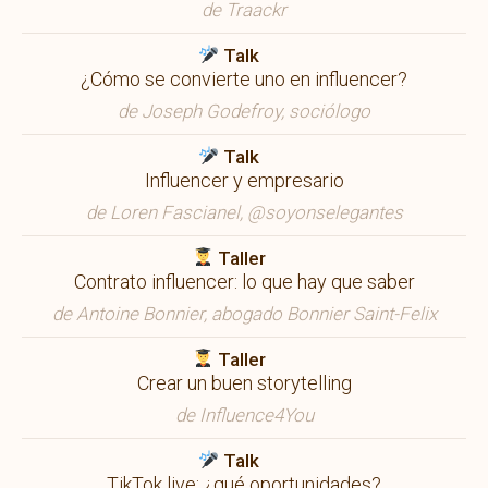
de Traackr
Talk
¿Cómo se convierte uno en influencer?
de Joseph Godefroy, sociólogo
Talk
Influencer y empresario
de Loren Fascianel, @soyonselegantes
Taller
Contrato influencer: lo que hay que saber
de Antoine Bonnier, abogado Bonnier Saint-Felix
Taller
Crear un buen storytelling
de Influence4You
Talk
TikTok live: ¿qué oportunidades?