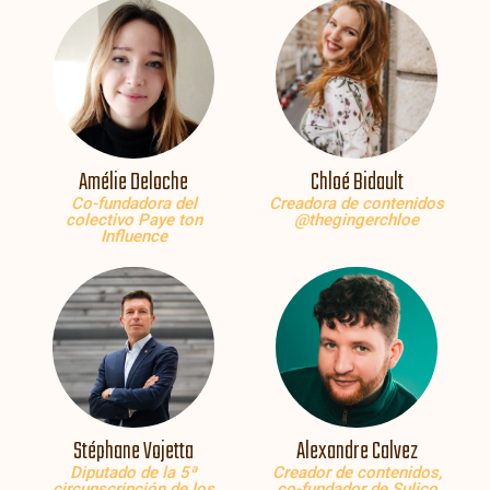
Amélie Deloche
Chloé Bidault
Co-fundadora del
Creadora de contenidos
colectivo Paye ton
@thegingerchloe
Influence
Stéphane Vojetta
Alexandre Calvez
Diputado de la 5ª
Creador de contenidos,
circunscripción de los
co-fundador de Sulico